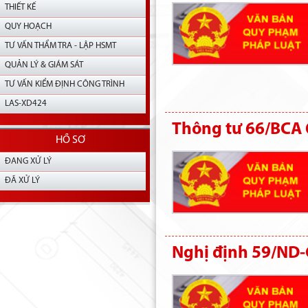
THIẾT KẾ
QUY HOẠCH
TƯ VẤN THẨM TRA - LẬP HSMT
QUẢN LÝ & GIÁM SÁT
TƯ VẤN KIỂM ĐỊNH CÔNG TRÌNH
LAS-XD424
Thông tư 66/BCA Q
HỒ SƠ
ĐANG XỬ LÝ
ĐÃ XỬ LÝ
Nghị định 59/ND-C