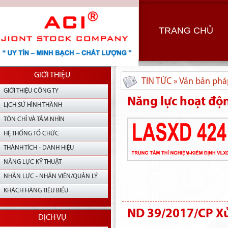
TRANG CHỦ
GIỚI THIỆU
TIN TỨC » Văn bản phá
GIỚI THIỆU CÔNG TY
Năng lực hoạt độ
LỊCH SỬ HÌNH THÀNH
TÔN CHỈ VÀ TẦM NHÌN
HỆ THỐNG TỔ CHỨC
THÀNH TÍCH - DANH HIỆU
NĂNG LỰC KỸ THUẬT
NHÂN LỰC - NHÂN VIÊN/QUẢN LÝ
KHÁCH HÀNG TIÊU BIỂU
ND 39/2017/CP Xử
DỊCH VỤ