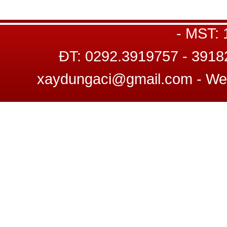
Trụ sở : C8 22-23, Đường số 12, K
- MST:
ĐT: 0292.3919757 - 3918
xaydungaci@gmail.com - W