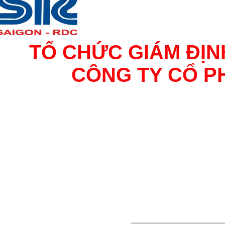
TỔ CHỨC GIÁM ĐỊN
CÔNG TY CỔ P
TƯ VẤN VÀ VẬN HÀNH BIM 
HOẠCH - THẨM TRA - QUẢ
NGHIỆM VLXD - KIỂM ĐỊ
KHẢO SÁT ĐỊA HÌNH, ĐỊA C
GP