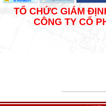
TỔ CHỨC GIÁM ĐỊN
CÔNG TY CỔ P
TƯ VẤN VÀ VẬN HÀNH BIM 
HOẠCH - THẨM TRA - QUẢ
NGHIỆM VLXD - KIỂM ĐỊ
KHẢO SÁT ĐỊA HÌNH, ĐỊA C
GP
Trụ sở : C8 22-23, Đường số 12, K