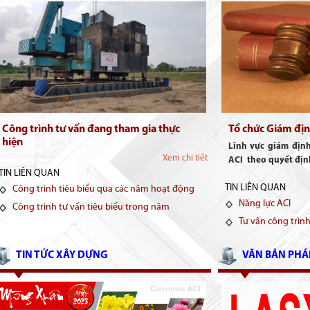
Công trình tư vấn đang tham gia thực
Tổ chức Giám đị
hiện
Lĩnh vực giám địn
Xem chi tiết
ACI theo quyết địn
TIN LIÊN QUAN
TIN LIÊN QUAN
Công trình tiêu biểu qua các năm hoạt động
Năng lực ACI
Công trình tư vấn tiêu biểu trong năm
Tư vấn công trình
TIN TỨC XÂY DỰNG
VĂN BẢN PHÁ