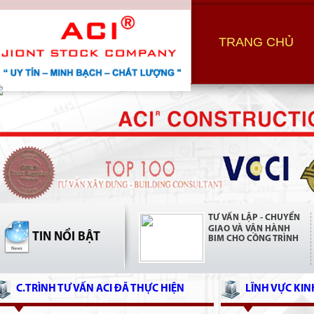
TRANG CHỦ
TƯ VẤN LẬP - CHUYỂN
GIAO VÀ VẬN HÀNH
TIN NỔI BẬT
BIM CHO CÔNG TRÌNH
C.TRÌNH TƯ VẤN ACI ĐÃ THỰC HIỆN
LĨNH VỰC KI