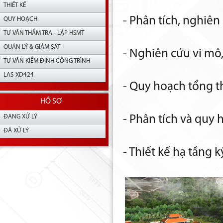
THIẾT KẾ
- Phân tích, nghiên 
QUY HOẠCH
TƯ VẤN THẨM TRA - LẬP HSMT
QUẢN LÝ & GIÁM SÁT
- Nghiên cứu vi mô,
TƯ VẤN KIỂM ĐỊNH CÔNG TRÌNH
LAS-XD424
- Quy hoạch tổng th
HỒ SƠ
ĐANG XỬ LÝ
- Phân tích và quy 
ĐÃ XỬ LÝ
- Thiết kế hạ tầng k