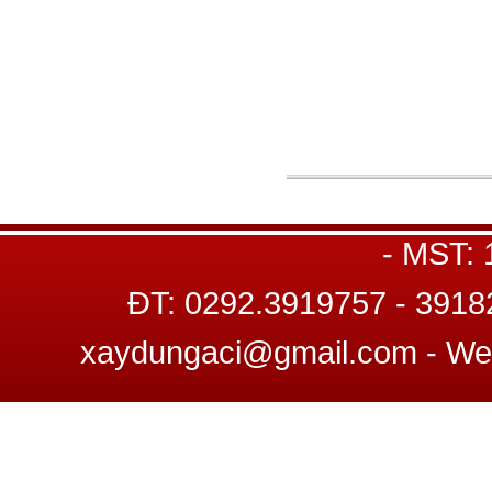
HOẠCH - THẨM TRA - QUẢ
NGHIỆM VLXD - KIỂM ĐỊ
KHẢO SÁT ĐỊA HÌNH, ĐỊA C
GP
Trụ sở : C8 22-23, Đường số 12, K
- MST:
ĐT: 0292.3919757 - 3918
xaydungaci@gmail.com - W