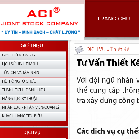
TRANG CHỦ
GIỚI THIỆU
DỊCH VỤ » Thiết Kế
GIỚI THIỆU CÔNG TY
Tư Vấn Thiết K
LỊCH SỬ HÌNH THÀNH
TÔN CHỈ VÀ TẦM NHÌN
Với đội ngũ nhân v
HỆ THỐNG TỔ CHỨC
thể cung cấp thông
THÀNH TÍCH - DANH HIỆU
NĂNG LỰC KỸ THUẬT
tra xây dựng công t
NHÂN LỰC - NHÂN VIÊN/QUẢN LÝ
KHÁCH HÀNG TIÊU BIỂU
Các dịch vụ cụ thể
DỊCH VỤ