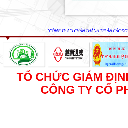
"CÔNG TY ACI CHÂN THÀNH TRI ÂN CÁC ĐƠ
TỔ CHỨC GIÁM ĐỊN
CÔNG TY CỔ P
TƯ VẤN VÀ VẬN HÀNH BIM 