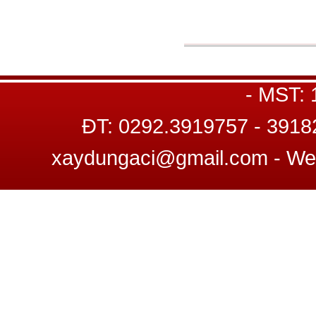
GP
Trụ sở : C8 22-23, Đường số 12, K
- MST:
ĐT: 0292.3919757 - 3918
xaydungaci@gmail.com - W