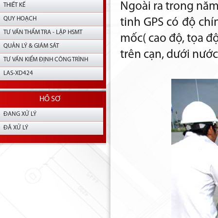
Ngoài ra trong năm
THIẾT KẾ
QUY HOẠCH
tinh GPS có độ chí
TƯ VẤN THẨM TRA - LẬP HSMT
mốc( cao độ, tọa đ
QUẢN LÝ & GIÁM SÁT
trên cạn, dưới nước
TƯ VẤN KIỂM ĐỊNH CÔNG TRÌNH
LAS-XD424
HỒ SƠ
ĐANG XỬ LÝ
ĐÃ XỬ LÝ