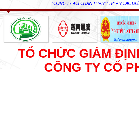
"CÔNG TY ACI CHÂN THÀNH TRI ÂN CÁC ĐƠ
TỔ CHỨC GIÁM ĐỊN
CÔNG TY CỔ P
TƯ VẤN VÀ VẬN HÀNH BIM 
HOẠCH - THẨM TRA - QUẢ
NGHIỆM VLXD - KIỂM ĐỊ
KHẢO SÁT ĐỊA HÌNH, ĐỊA C