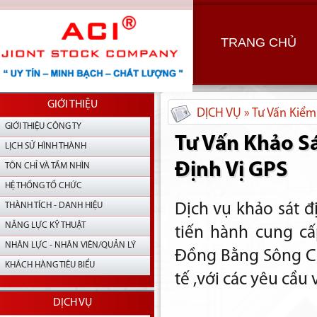
TRANG CHỦ
GIỚI THIỆU
DỊCH VỤ » Tư Vấn Kiểm
GIỚI THIỆU CÔNG TY
Tư Vấn Khảo Sá
LỊCH SỬ HÌNH THÀNH
Định Vị GPS
TÔN CHỈ VÀ TẦM NHÌN
HỆ THỐNG TỔ CHỨC
THÀNH TÍCH - DANH HIỆU
Dịch vụ khảo sát đ
NĂNG LỰC KỸ THUẬT
tiến hành cung cấ
NHÂN LỰC - NHÂN VIÊN/QUẢN LÝ
Đồng Bằng Sông Cử
KHÁCH HÀNG TIÊU BIỂU
tế ,với các yêu cầu 
DỊCH VỤ