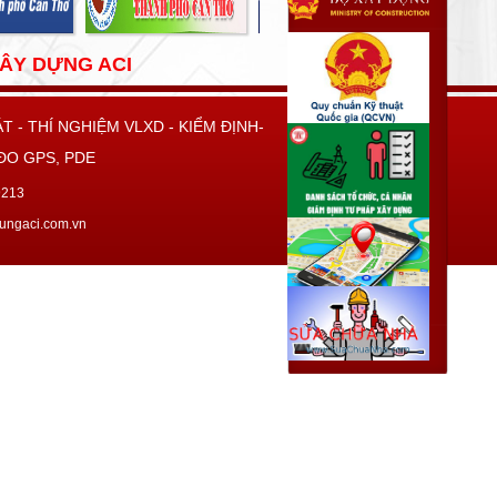
XÂY DỰNG ACI
T - THÍ NGHIỆM VLXD - KIỂM ĐỊNH-
 ĐO GPS, PDE
99213
aydungaci.com.vn