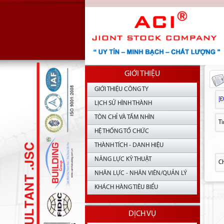
GIỚI THIỆU
GIỚI THIỆU CÔNG TY
[
LỊCH SỬ HÌNH THÀNH
TÔN CHỈ VÀ TẦM NHÌN
T
HỆ THỐNG TỔ CHỨC
THÀNH TÍCH - DANH HIỆU
NĂNG LỰC KỸ THUẬT
Ch
NHÂN LỰC - NHÂN VIÊN/QUẢN LÝ
KHÁCH HÀNG TIÊU BIỂU
DỊCH VỤ