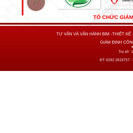
TỔ CHỨC GIÁM
TƯ VẤN VÀ VẬN HÀNH BIM -THIẾT KẾ -
GIÁM ĐỊNH CÔN
Trụ sở :
ĐT: 0292.3919757 -