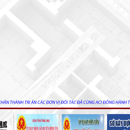
CHÂN THÀNH TRI ÂN CÁC ĐƠN VỊ ĐỐI TÁC ĐÃ CÙNG ACI ĐỒNG HÀNH T