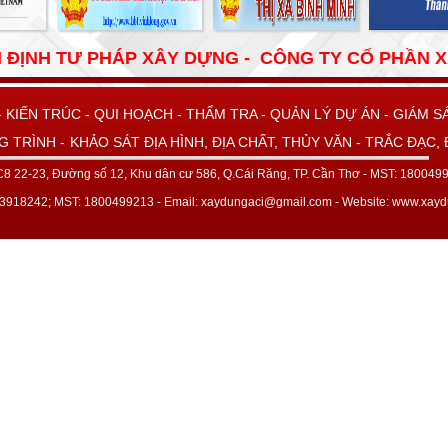
 ĐỊNH TƯ PHÁP XÂY DỰNG - CÔNG TY CỔ PHẦN 
 KIẾN TRÚC - QUI HOẠCH - THẨM TRA - QUẢN LÝ DỰ ÁN - GIÁM SÁ
G TRÌNH -
KHẢO SÁT ĐỊA HÌNH, ĐỊA CHẤT, THỦY VĂN - TRẮC ĐẠC,
 C8 22-23, Đường số 12, Khu dân cư 586, Q.Cái Răng, TP. Cần Thơ - MST: 18004
 3918242; MST: 1800499213 - Email: xaydungaci@gmail.com - Website: www.x