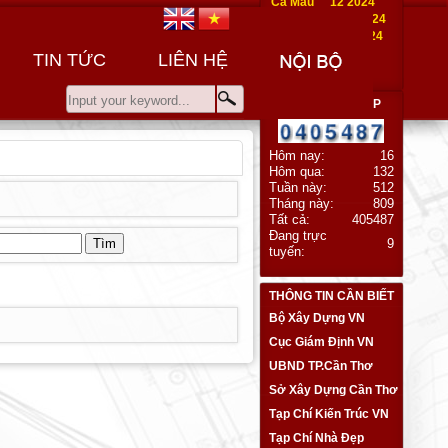
Cà Mau
12 2024
KiênGiang
12 2024
HậuGiang
12 2024
TIN TỨC
LIÊN HỆ
LƯỢT TRUY CẬP
Hôm nay:
16
Hôm qua:
132
Tuần này:
512
Tháng này:
809
Tất cả:
405487
Đang trực
9
tuyến:
THÔNG TIN CẦN BIẾT
Bộ Xây Dựng VN
Cục Giám Định VN
UBND TP.Cần Thơ
Sở Xây Dựng Cần Thơ
Tạp Chí Kiến Trúc VN
Tạp Chí Nhà Đẹp