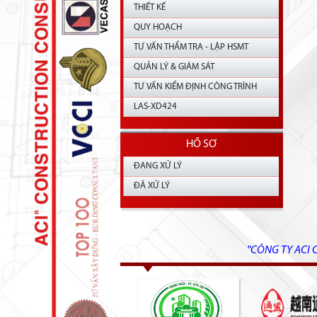
THIẾT KẾ
QUY HOẠCH
TƯ VẤN THẨM TRA - LẬP HSMT
QUẢN LÝ & GIÁM SÁT
TƯ VẤN KIỂM ĐỊNH CÔNG TRÌNH
LAS-XD424
HỒ SƠ
ĐANG XỬ LÝ
ĐÃ XỬ LÝ
"CÔNG TY ACI 