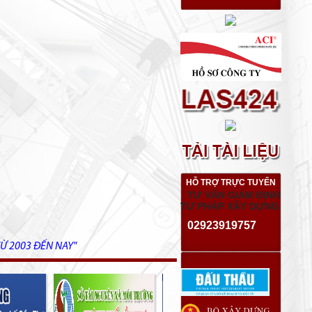
HỖ TRỢ TRỰC TUYẾN
TƯ VẤN GIÁM ĐỊNH
TƯ PHÁP XÂY DỰNG
02923919757
Ừ 2003 ĐẾN NAY"