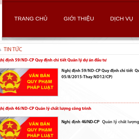
TRANG CHỦ
GIỚI THIỆU
DỊCH VỤ
TIN TỨC
hị định 59/ND-CP Quy định chi tiết Quản lý dự án đầu tư
Nghị định 59/ND-CP Quy định chi tiết Quả
05/8/2015-Thay ND12/CP)
hị định 46/ND-CP Quản lý chất lượng công trình
Nghị định 46/ND-CP
Quản lý chất lượng