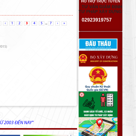
HỖ TRỢ TRỰC TUYẾN
TƯ VẤN GIÁM ĐỊNH
TƯ PHÁP XÂY DỰNG
02923919757
‹
1
2
3
4
5
...
7
›
»
2015)
Ừ 2003 ĐẾN NAY"