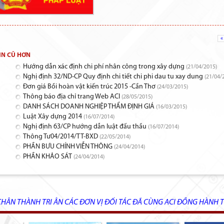
«
IN CŨ HƠN
Hướng dẫn xác định chi phí nhân công trong xây dựng
(21/04/2015)
Nghị định 32/ND-CP Quy định chi tiết chi phi dau tu xay dung
(21/04/
Đơn giá Bồi hoàn vật kiến trúc 2015 -Cần Thơ
(24/03/2015)
Thông báo địa chỉ trang Web ACI
(28/05/2015)
DANH SÁCH DOANH NGHIỆP THẨM ĐỊNH GIÁ
(16/03/2015)
Luật Xây dựng 2014
(16/07/2014)
Nghị định 63/CP hướng dẫn luật đấu thầu
(16/07/2014)
Thông Tư04/2014/TT-BXD
(22/05/2014)
PHẦN BƯU CHÍNH VIỄN THÔNG
(24/04/2014)
PHẦN KHẢO SÁT
(24/04/2014)
CHÂN THÀNH TRI ÂN CÁC ĐƠN VỊ ĐỐI TÁC ĐÃ CÙNG ACI ĐỒNG HÀNH T