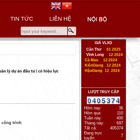
TIN TỨC
LIÊN HỆ
GIÁ VLXD
Cần Thơ
01 2025
Vĩnh Long
12 2024
Cà Mau
12 2024
KiênGiang
12 2024
HậuGiang
12 2024
n lý dự án đầu tư ( có hiệu lực
LƯỢT TRUY CẬP
Hôm nay:
36
Hôm qua:
110
Tuần này:
400
 công trình
Tháng này:
697
Tất cả:
405374
Đang trực
7
tuyến: