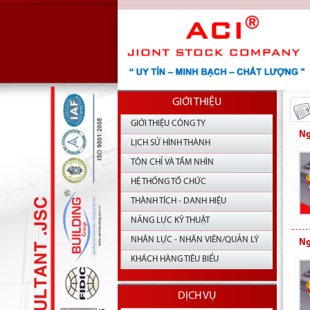
GIỚI THIỆU
GIỚI THIỆU CÔNG TY
Ng
LỊCH SỬ HÌNH THÀNH
TÔN CHỈ VÀ TẦM NHÌN
HỆ THỐNG TỔ CHỨC
THÀNH TÍCH - DANH HIỆU
NĂNG LỰC KỸ THUẬT
NHÂN LỰC - NHÂN VIÊN/QUẢN LÝ
Ng
KHÁCH HÀNG TIÊU BIỂU
DỊCH VỤ