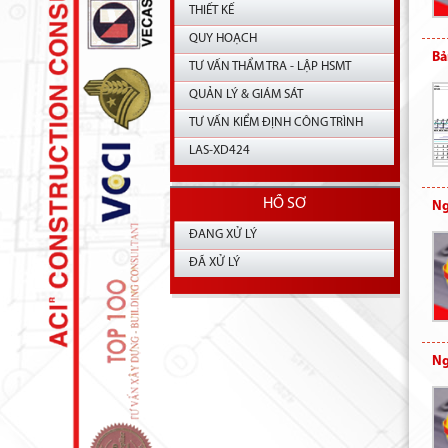
THIẾT KẾ
QUY HOẠCH
Bả
TƯ VẤN THẨM TRA - LẬP HSMT
QUẢN LÝ & GIÁM SÁT
TƯ VẤN KIỂM ĐỊNH CÔNG TRÌNH
LAS-XD424
HỒ SƠ
Ng
ĐANG XỬ LÝ
ĐÃ XỬ LÝ
Ng